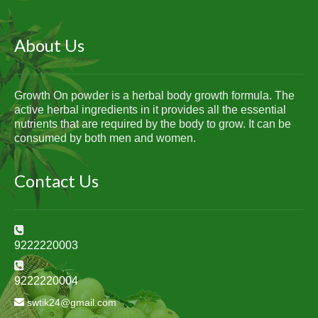
About Us
Growth On powder is a herbal body growth formula. The
active herbal ingredients in it provides all the essential
nutrients that are required by the body to grow. It can be
consumed by both men and women.
Contact Us
9222220003
9222220004
swtik24@gmail.com