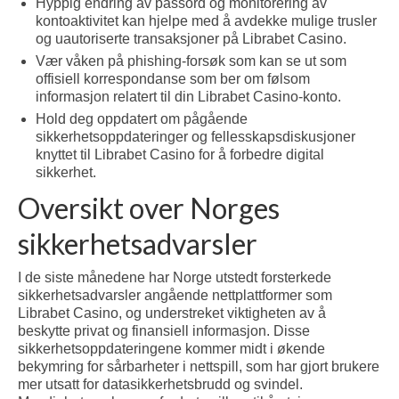
Hyppig endring av passord og monitorering av
kontoaktivitet kan hjelpe med å avdekke mulige trusler
og uautoriserte transaksjoner på Librabet Casino.
Vær våken på phishing-forsøk som kan se ut som
offisiell korrespondanse som ber om følsom
informasjon relatert til din Librabet Casino-konto.
Hold deg oppdatert om pågående
sikkerhetsoppdateringer og fellesskapsdiskusjoner
knyttet til Librabet Casino for å forbedre digital
sikkerhet.
Oversikt over Norges
sikkerhetsadvarsler
I de siste månedene har Norge utstedt forsterkede
sikkerhetsadvarsler angående nettplattformer som
Librabet Casino, og understreket viktigheten av å
beskytte privat og finansiell informasjon. Disse
sikkerhetsoppdateringene kommer midt i økende
bekymring for sårbarheter i nettspill, som har gjort brukere
mer utsatt for datasikkerhetsbrudd og svindel.