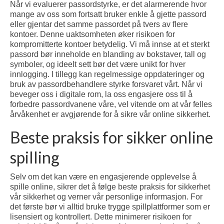
Når vi evaluerer passordstyrke, er det alarmerende hvor
mange av oss som fortsatt bruker enkle å gjette passord
eller gjentar det samme passordet på tvers av flere
kontoer. Denne uaktsomheten øker risikoen for
kompromitterte kontoer betydelig. Vi må innse at et sterkt
passord bør inneholde en blanding av bokstaver, tall og
symboler, og ideelt sett bør det være unikt for hver
innlogging. I tillegg kan regelmessige oppdateringer og
bruk av passordbehandlere styrke forsvaret vårt. Når vi
beveger oss i digitale rom, la oss engasjere oss til å
forbedre passordvanene våre, vel vitende om at vår felles
årvåkenhet er avgjørende for å sikre vår online sikkerhet.
Beste praksis for sikker online
spilling
Selv om det kan være en engasjerende opplevelse å
spille online, sikrer det å følge beste praksis for sikkerhet
vår sikkerhet og verner vår personlige informasjon. For
det første bør vi alltid bruke trygge spillplattformer som er
lisensiert og kontrollert. Dette minimerer risikoen for