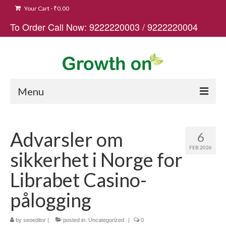
Your Cart
-
₹
0.00
To Order Call Now:
9222220003
/
9222220004
Menu
Home
Advarsler om
6
Buy Now
FEB 2026
sikkerhet i Norge for
Cart
Librabet Casino-
Blogs
pålogging
Contact
by
seoeditor
|
posted in:
Uncategorized
|
0