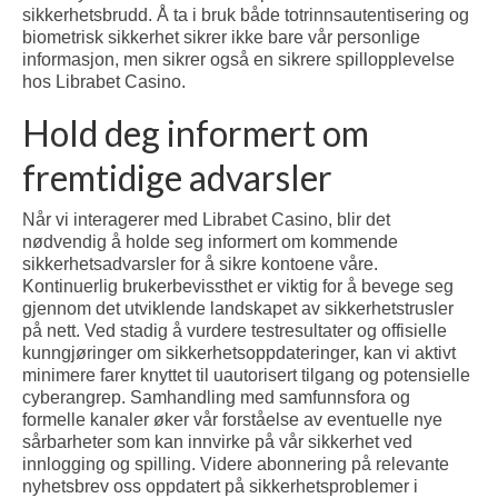
sikkerhetsbrudd. Å ta i bruk både totrinnsautentisering og
biometrisk sikkerhet sikrer ikke bare vår personlige
informasjon, men sikrer også en sikrere spillopplevelse
hos Librabet Casino.
Hold deg informert om
fremtidige advarsler
Når vi interagerer med Librabet Casino, blir det
nødvendig å holde seg informert om kommende
sikkerhetsadvarsler for å sikre kontoene våre.
Kontinuerlig brukerbevissthet er viktig for å bevege seg
gjennom det utviklende landskapet av sikkerhetstrusler
på nett. Ved stadig å vurdere testresultater og offisielle
kunngjøringer om sikkerhetsoppdateringer, kan vi aktivt
minimere farer knyttet til uautorisert tilgang og potensielle
cyberangrep. Samhandling med samfunnsfora og
formelle kanaler øker vår forståelse av eventuelle nye
sårbarheter som kan innvirke på vår sikkerhet ved
innlogging og spilling. Videre abonnering på relevante
nyhetsbrev oss oppdatert på sikkerhetsproblemer i