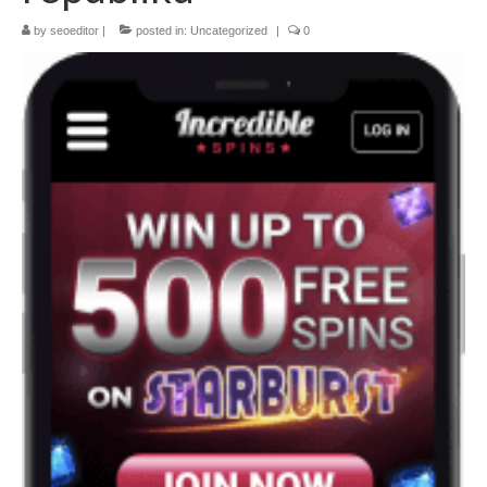
by
seoeditor
|
posted in:
Uncategorized
|
0