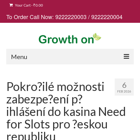
Your Cart
-
₹
0.00
To Order Call Now:
9222220003
/
9222220004
Menu
Home
Pokro?ilé možnosti
6
Buy Now
FEB 2026
zabezpe?ení p?
Cart
ihlášení do kasina Need
Blogs
for Slots pro ?eskou
Contact
republiku