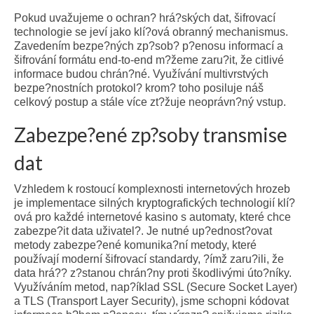
Pokud uvažujeme o ochran? hrá?ských dat, šifrovací
technologie se jeví jako klí?ová obranný mechanismus.
Zavedením bezpe?ných zp?sob? p?enosu informací a
šifrování formátu end-to-end m?žeme zaru?it, že citlivé
informace budou chrán?né. Využívání multivrstvých
bezpe?nostních protokol? krom? toho posiluje náš
celkový postup a stále více zt?žuje neoprávn?ný vstup.
Zabezpe?ené zp?soby transmise
dat
Vzhledem k rostoucí komplexnosti internetových hrozeb
je implementace silných kryptografických technologií klí?
ová pro každé internetové kasino s automaty, které chce
zabezpe?it data uživatel?. Je nutné up?ednost?ovat
metody zabezpe?ené komunika?ní metody, které
používají moderní šifrovací standardy, ?ímž zaru?ili, že
data hrá?? z?stanou chrán?ny proti škodlivými úto?níky.
Využíváním metod, nap?íklad SSL (Secure Socket Layer)
a TLS (Transport Layer Security), jsme schopni kódovat