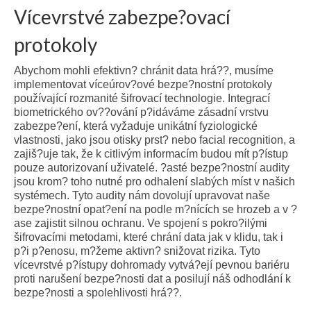
Vícevrstvé zabezpe?ovací
protokoly
Abychom mohli efektivn? chránit data hrá??, musíme
implementovat víceúrov?ové bezpe?nostní protokoly
používající rozmanité šifrovací technologie. Integrací
biometrického ov??ování p?idáváme zásadní vrstvu
zabezpe?ení, která vyžaduje unikátní fyziologické
vlastnosti, jako jsou otisky prst? nebo facial recognition, a
zajiš?uje tak, že k citlivým informacím budou mít p?ístup
pouze autorizovaní uživatelé. ?asté bezpe?nostní audity
jsou krom? toho nutné pro odhalení slabých míst v našich
systémech. Tyto audity nám dovolují upravovat naše
bezpe?nostní opat?ení na podle m?nících se hrozeb a v ?
ase zajistit silnou ochranu. Ve spojení s pokro?ilými
šifrovacími metodami, které chrání data jak v klidu, tak i
p?i p?enosu, m?žeme aktivn? snižovat rizika. Tyto
vícevrstvé p?ístupy dohromady vytvá?ejí pevnou bariéru
proti narušení bezpe?nosti dat a posilují náš odhodlání k
bezpe?nosti a spolehlivosti hrá??.