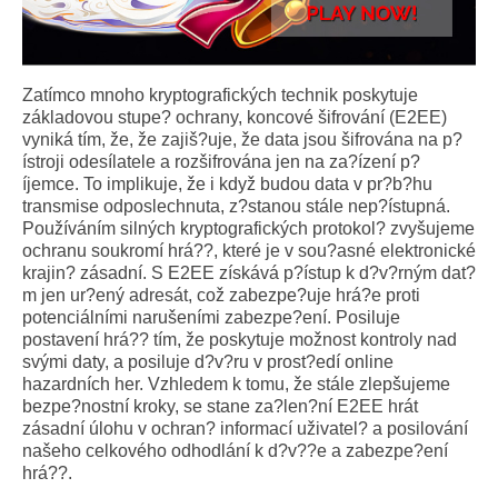
Zatímco mnoho kryptografických technik poskytuje
základovou stupe? ochrany, koncové šifrování (E2EE)
vyniká tím, že, že zajiš?uje, že data jsou šifrována na p?
ístroji odesílatele a rozšifrována jen na za?ízení p?
íjemce. To implikuje, že i když budou data v pr?b?hu
transmise odposlechnuta, z?stanou stále nep?ístupná.
Používáním silných kryptografických protokol? zvyšujeme
ochranu soukromí hrá??, které je v sou?asné elektronické
krajin? zásadní. S E2EE získává p?ístup k d?v?rným dat?
m jen ur?ený adresát, což zabezpe?uje hrá?e proti
potenciálními narušeními zabezpe?ení. Posiluje
postavení hrá?? tím, že poskytuje možnost kontroly nad
svými daty, a posiluje d?v?ru v prost?edí online
hazardních her. Vzhledem k tomu, že stále zlepšujeme
bezpe?nostní kroky, se stane za?len?ní E2EE hrát
zásadní úlohu v ochran? informací uživatel? a posilování
našeho celkového odhodlání k d?v??e a zabezpe?ení
hrá??.