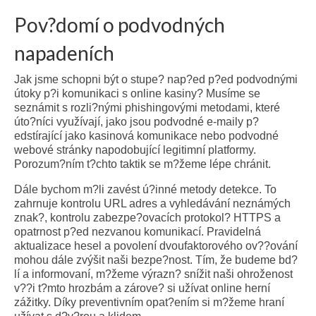
Pov?domí o podvodných
napadeních
Jak jsme schopni být o stupe? nap?ed p?ed podvodnými
útoky p?i komunikaci s online kasiny? Musíme se
seznámit s rozli?nými phishingovými metodami, které
úto?níci využívají, jako jsou podvodné e-maily p?
edstírající jako kasinová komunikace nebo podvodné
webové stránky napodobující legitimní platformy.
Porozum?ním t?chto taktik se m?žeme lépe chránit.
Dále bychom m?li zavést ú?inné metody detekce. To
zahrnuje kontrolu URL adres a vyhledávání neznámých
znak?, kontrolu zabezpe?ovacích protokol? HTTPS a
opatrnost p?ed nezvanou komunikací. Pravidelná
aktualizace hesel a povolení dvoufaktorového ov??ování
mohou dále zvýšit naši bezpe?nost. Tím, že budeme bd?
lí a informovaní, m?žeme výrazn? snížit naši ohroženost
v??i t?mto hrozbám a zárove? si užívat online herní
zážitky. Díky preventivním opat?ením si m?žeme hraní