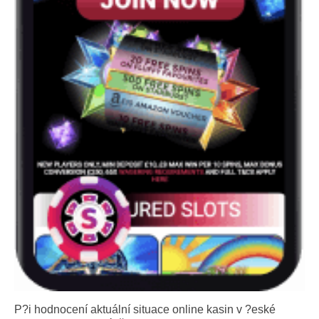
P?i hodnocení aktuální situace online kasin v ?eské