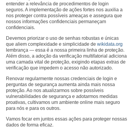
entender a relevância de procedimentos de login
seguros. A implementação de ações fortes nos auxilia a
nos proteger contra possíveis ameaças e assegura que
nossos informações confidenciais permaneçam
confidenciais.
Devemos priorizar o uso de senhas robustas e únicas
que aliem complexidade e simplicidade de
wikidata.org
lembrança — essa é a nossa primeira linha de proteção.
Além disso, a adoção da verificação multifatorial adiciona
uma camada vital de proteção, exigindo etapas extras de
verificação que impedem o acesso não autorizado.
Renovar regularmente nossas credenciais de login e
perguntas de segurança aumenta ainda mais nossa
proteção. Ao nos atualizarmos sobre possíveis
vulnerabilidades de segurança e adotarmos medidas
proativas, cultivamos um ambiente online mais seguro
para nós e para os outros.
Vamos focar em juntos essas ações para proteger nossas
dados de forma eficaz.