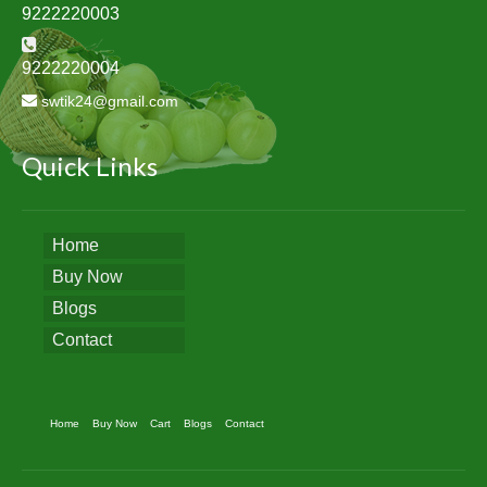
9222220003
9222220004
swtik24@gmail.com
Quick Links
Home
Buy Now
Blogs
Contact
Home
Buy Now
Cart
Blogs
Contact