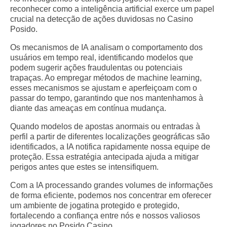
reconhecer como a inteligência artificial exerce um papel
crucial na detecção de ações duvidosas no Casino
Posido.
Os mecanismos de IA analisam o comportamento dos
usuários em tempo real, identificando modelos que
podem sugerir ações fraudulentas ou potenciais
trapaças. Ao empregar métodos de machine learning,
esses mecanismos se ajustam e aperfeiçoam com o
passar do tempo, garantindo que nos mantenhamos à
diante das ameaças em contínua mudança.
Quando modelos de apostas anormais ou entradas à
perfil a partir de diferentes localizações geográficas são
identificados, a IA notifica rapidamente nossa equipe de
proteção. Essa estratégia antecipada ajuda a mitigar
perigos antes que estes se intensifiquem.
Com a IA processando grandes volumes de informações
de forma eficiente, podemos nos concentrar em oferecer
um ambiente de jogatina protegido e protegido,
fortalecendo a confiança entre nós e nossos valiosos
jogadores no Posido Casino.