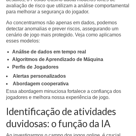
avaliação de risco que utilizam a análise comportamental
para melhorar a segurança do jogador.
Ao concentrarmos não apenas em dados, podemos
detectar anomalias e prever riscos, assegurando um
cenário de jogo mais protegido. Veja como aplicamos
esses modelos:
Análise de dados em tempo real
Algoritmos de Aprendizado de Máquina
Perfis de Jogadores
Alertas personalizados
Abordagem cooperativa
Essa abordagem minuciosa fortalece a confiança dos
jogadores e melhora nossa experiência de jogo.
Identificação de atividades
duvidosas: o função da IA
Ao investigarmos o campo dos jogos online, é crucial