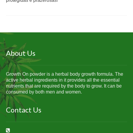
protegidas e prazerosas!
About Us
Growth On powder is a herbal body growth formula. The
active herbal ingredients in it provides all the essential
nutrients that are required by the body to grow. It can be
consumed by both men and women.
Contact Us