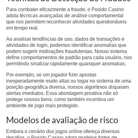
Para combater eficazmente a fraude, o Posido Casino
adota técnicas avançadas de análise comportamental
que nos permitem reconhecer atividades questionáveis
em tempo real.
Ao analisar tendências de uso, dados de transações e
atividades de login, podemos identificar anomalias que
podem sugerir motivações fraudulentas. Nosso sistema
define comportamentos de padrão para cada usuário, nos
permitindo sinalizar rapidamente quaisquer anomalias.
Por exemplo, se um jogador fizer apostas
inesperadamente muito altas ou logar no sistema de uma
posição geográfica diversa, nossos algoritmos disparam
alertas imediatos. Essa abordagem proativa não só
protege nossos bens, como também incentiva um
ambiente de jogo mais protegido.
Modelos de avaliação de risco
Embora o cenário dos jogos online ofereça diversos
desafios, o Posido Casino adota modelos fortes de