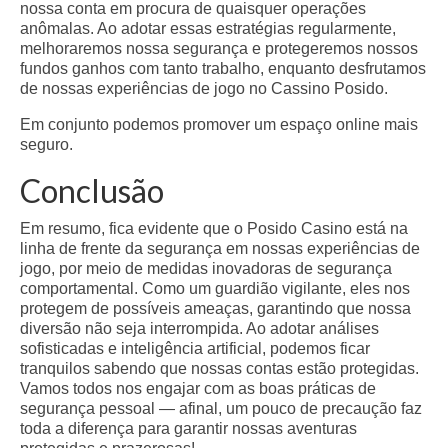
nossa conta em procura de quaisquer operações
anômalas. Ao adotar essas estratégias regularmente,
melhoraremos nossa segurança e protegeremos nossos
fundos ganhos com tanto trabalho, enquanto desfrutamos
de nossas experiências de jogo no Cassino Posido.
Em conjunto podemos promover um espaço online mais
seguro.
Conclusão
Em resumo, fica evidente que o Posido Casino está na
linha de frente da segurança em nossas experiências de
jogo, por meio de medidas inovadoras de segurança
comportamental. Como um guardião vigilante, eles nos
protegem de possíveis ameaças, garantindo que nossa
diversão não seja interrompida. Ao adotar análises
sofisticadas e inteligência artificial, podemos ficar
tranquilos sabendo que nossas contas estão protegidas.
Vamos todos nos engajar com as boas práticas de
segurança pessoal — afinal, um pouco de precaução faz
toda a diferença para garantir nossas aventuras