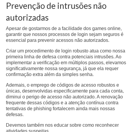
Prevenção de intrusões não
autorizadas
Apesar de gostarmos de a facilidade dos games online,
garantir que nossos processos de login sejam seguros é
essencial para prevenir acessos não autorizados.
Criar um procedimento de login robusto atua como nossa
primeira linha de defesa contra potenciais intrusões. Ao
implementar a verificação em múltiplos passos, elevamos
significativamente nossa segurança, já que ela requer
confirmação extra além da simples senha.
Ademais, o emprego de códigos de acesso robustos e
únicas, desenvolvidas especificamente para cada conta,
diminui o perigo de acesso não autorizado. A renovação
frequente dessas códigos e a atenção contínua contra
tentativas de phishing fortalecem ainda mais nossas
defesas.
Devemos também nos educar sobre como reconhecer
atividades suspeitas.