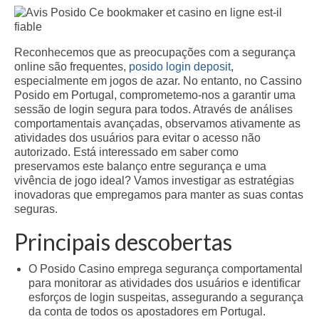
Reconhecemos que as preocupações com a segurança
online são frequentes,
posido login deposit
,
especialmente em jogos de azar. No entanto, no Cassino
Posido em Portugal, comprometemo-nos a garantir uma
sessão de login segura para todos. Através de análises
comportamentais avançadas, observamos ativamente as
atividades dos usuários para evitar o acesso não
autorizado. Está interessado em saber como
preservamos este balanço entre segurança e uma
vivência de jogo ideal? Vamos investigar as estratégias
inovadoras que empregamos para manter as suas contas
seguras.
Principais descobertas
O Posido Casino emprega segurança comportamental
para monitorar as atividades dos usuários e identificar
esforços de login suspeitas, assegurando a segurança
da conta de todos os apostadores em Portugal.