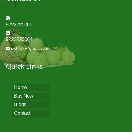
9222220003
9222220004
swtik24@gmail.com
Quick Links
Home
Buy Now
Blogs
Contact