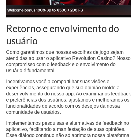
Retorno e envolvimento do
usuário
Como garantimos que nossas escolhas de jogo sejam
atendidas ao usar o aplicativo Revolution Casino? Nosso
compromisso com o feedback e o envolvimento do
usuário é fundamental.
Incentivamos você a compartilhar suas visões e
experiências, assegurando que sua opinião molde a
desenvolvimento do nosso app. Ao examinar os feedback
e preferências dos usuários, ajustamos e melhoramos os
funcionalidades de acordo com os desejos da nossa
comunidade de usuários.
Implementamos pesquisas e alternativas de feedback no
aplicativo, facilitando a manifestação de suas opiniões.
Esse diálogo contínuo não só aprimora nossa plataforma,