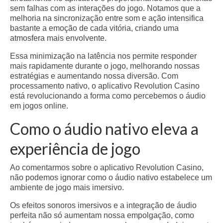
sem falhas com as interações do jogo. Notamos que a
melhoria na sincronização entre som e ação intensifica
bastante a emoção de cada vitória, criando uma
atmosfera mais envolvente.
Essa minimização na latência nos permite responder
mais rapidamente durante o jogo, melhorando nossas
estratégias e aumentando nossa diversão. Com
processamento nativo, o aplicativo Revolution Casino
está revolucionando a forma como percebemos o áudio
em jogos online.
Como o áudio nativo eleva a
experiência de jogo
Ao comentarmos sobre o aplicativo Revolution Casino,
não podemos ignorar como o áudio nativo estabelece um
ambiente de jogo mais imersivo.
Os efeitos sonoros imersivos e a integração de áudio
perfeita não só aumentam nossa empolgação, como