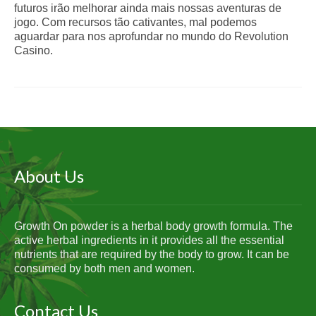
futuros irão melhorar ainda mais nossas aventuras de
jogo. Com recursos tão cativantes, mal podemos
aguardar para nos aprofundar no mundo do Revolution
Casino.
About Us
Growth On powder is a herbal body growth formula. The
active herbal ingredients in it provides all the essential
nutrients that are required by the body to grow. It can be
consumed by both men and women.
Contact Us