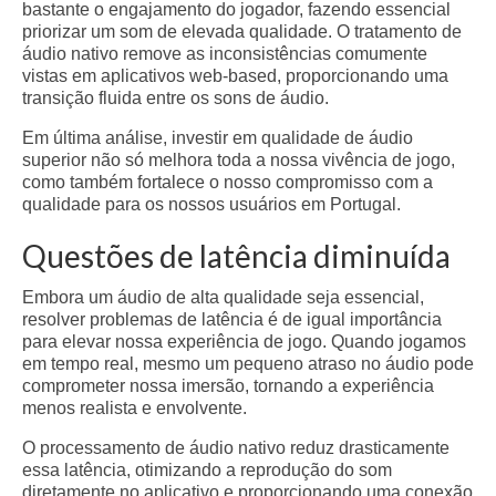
bastante o engajamento do jogador, fazendo essencial
priorizar um som de elevada qualidade. O tratamento de
áudio nativo remove as inconsistências comumente
vistas em aplicativos web-based, proporcionando uma
transição fluida entre os sons de áudio.
Em última análise, investir em qualidade de áudio
superior não só melhora toda a nossa vivência de jogo,
como também fortalece o nosso compromisso com a
qualidade para os nossos usuários em Portugal.
Questões de latência diminuída
Embora um áudio de alta qualidade seja essencial,
resolver problemas de latência é de igual importância
para elevar nossa experiência de jogo. Quando jogamos
em tempo real, mesmo um pequeno atraso no áudio pode
comprometer nossa imersão, tornando a experiência
menos realista e envolvente.
O processamento de áudio nativo reduz drasticamente
essa latência, otimizando a reprodução do som
diretamente no aplicativo e proporcionando uma conexão