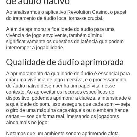
de áudio nativo
Ao analisarmos o aplicativo Revolution Casino, o papel
do tratamento de áudio local torna-se crucial.
Além de aprimorar a fidelidade do áudio para uma
vivência de jogo envolvente, também diminui
significativamente os questões de latência que podem
interromper a jogabilidade.
Qualidade de áudio aprimorada
A aprimoramento da qualidade de áudio é essencial para
criar uma vivência de jogo imersiva, e o processamento
de áudio nativo desempenha um papel vital nesse
contexto. Ao aproveitar os recursos específicos do
dispositivo, podemos aprimorar a clareza, a intensidade e
a qualidade do som. Isso assegura que cada som — seja
o giro de uma máquina caça-níqueis ou o embaralhar de
cartas — soe de forma real, imersando os jogadores
ainda mais no jogo.
Notamos que um ambiente sonoro aprimorado afeta