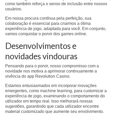
como também reforça o senso de inclusão entre nossos
usuários.
Em nossa procura contínua pela perfeição, sua
colaboração é essencial para criarmos a ótima
experiência de jogo, adaptada para você. Em conjunto,
vamos conquistar o porvir dos games online.
Desenvolvimentos e
novidades vindouras
Pensando para o porvir, nosso compromisso com a
novidade nos motiva a aprimorar continuamente a
vivência do app Revolution Casino.
Estamos entusiasmados em incorporar inovações
emergentes, como machine learning, para customizar a
experiência de jogo, examinando o comportamento do
utilizador em tempo real. Isso melhorará nossas
sugestões, garantindo que cada utilizador encontre
material customizado que aumente seu envolvimento.