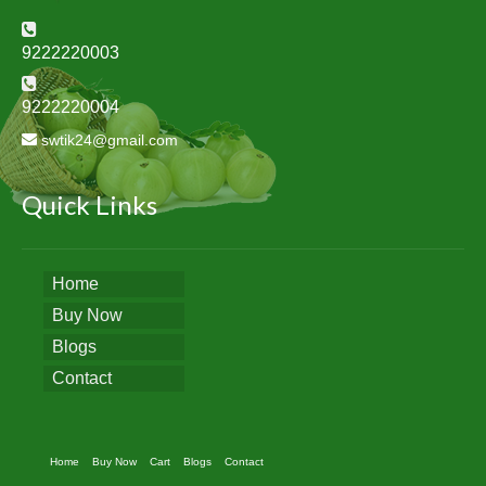
9222220003
9222220004
swtik24@gmail.com
Quick Links
Home
Buy Now
Blogs
Contact
Home
Buy Now
Cart
Blogs
Contact