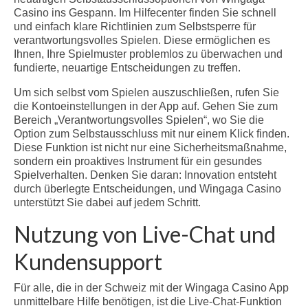
Casino ins Gespann. Im Hilfecenter finden Sie schnell
und einfach klare Richtlinien zum Selbstsperre für
verantwortungsvolles Spielen. Diese ermöglichen es
Ihnen, Ihre Spielmuster problemlos zu überwachen und
fundierte, neuartige Entscheidungen zu treffen.
Um sich selbst vom Spielen auszuschließen, rufen Sie
die Kontoeinstellungen in der App auf. Gehen Sie zum
Bereich „Verantwortungsvolles Spielen“, wo Sie die
Option zum Selbstausschluss mit nur einem Klick finden.
Diese Funktion ist nicht nur eine Sicherheitsmaßnahme,
sondern ein proaktives Instrument für ein gesundes
Spielverhalten. Denken Sie daran: Innovation entsteht
durch überlegte Entscheidungen, und Wingaga Casino
unterstützt Sie dabei auf jedem Schritt.
Nutzung von Live-Chat und
Kundensupport
Für alle, die in der Schweiz mit der Wingaga Casino App
unmittelbare Hilfe benötigen, ist die Live-Chat-Funktion