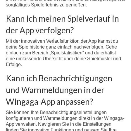
sorgfältiges Spielerlebnis zu genießen.
Kann ich meinen Spielverlauf in
der App verfolgen?
Mit der innovativen Verlaufsfunktion der App kannst du
deine Spielhistorie ganz einfach nachverfolgen. Gehe
einfach zum Bereich „Spielstatistiken“ und du erhältst
eine umfassende Übersicht über deine Spielmuster und
Erfolge.
Kann ich Benachrichtigungen
und Warnmeldungen in der
Wingaga-App anpassen?
Sie können Ihre Benachrichtigungseinstellungen
konfigurieren und Warnmeldungen direkt in der Wingaga-
App verwalten. Navigieren Sie in die Einstellungen,
finden Sie innovative Funktionen und passen Sie Ihre