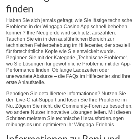
finden
Haben Sie sich jemals gefragt, wie Sie lästige technische
Probleme in der Wingaga Casino App schnell beheben
können? Ihre Neugierde wird sich jetzt auszahlen.
Tauchen Sie ein in den ausführlichen Bereich zur
technischen Fehlerbehebung im Hilfecenter, der speziell
für fortschrittliche Köpfe wie Sie entwickelt wurde.
Beginnen Sie mit der Kategorie „Technische Probleme“,
wo Sie Lösungen für gewöhnliche Probleme mit der App-
Performance finden. Ob lange Ladezeiten oder
unerwartete Abstürze – die FAQs im Hilfecenter sind Ihre
erste Anlaufstelle.
Benötigen Sie detailliertere Informationen? Nutzen Sie
den Live-Chat-Support und lösen Sie Ihre Probleme im
Nu. Zögern Sie nicht, die Community-Foren zu besuchen,
wo andere Nutzer innovative Lösungen teilen. Mit diesen
Schritten meistern Sie technische Herausforderungen
reibungslos und optimieren Ihr Wingaga-Erlebnis.
Informationen zu Boni und