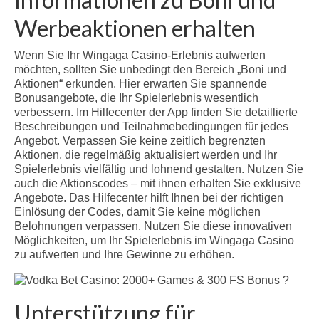
Werbeaktionen erhalten
Wenn Sie Ihr Wingaga Casino-Erlebnis aufwerten
möchten, sollten Sie unbedingt den Bereich „Boni und
Aktionen“ erkunden. Hier erwarten Sie spannende
Bonusangebote, die Ihr Spielerlebnis wesentlich
verbessern. Im Hilfecenter der App finden Sie detaillierte
Beschreibungen und Teilnahmebedingungen für jedes
Angebot. Verpassen Sie keine zeitlich begrenzten
Aktionen, die regelmäßig aktualisiert werden und Ihr
Spielerlebnis vielfältig und lohnend gestalten. Nutzen Sie
auch die Aktionscodes – mit ihnen erhalten Sie exklusive
Angebote. Das Hilfecenter hilft Ihnen bei der richtigen
Einlösung der Codes, damit Sie keine möglichen
Belohnungen verpassen. Nutzen Sie diese innovativen
Möglichkeiten, um Ihr Spielerlebnis im Wingaga Casino
zu aufwerten und Ihre Gewinne zu erhöhen.
Unterstützung für