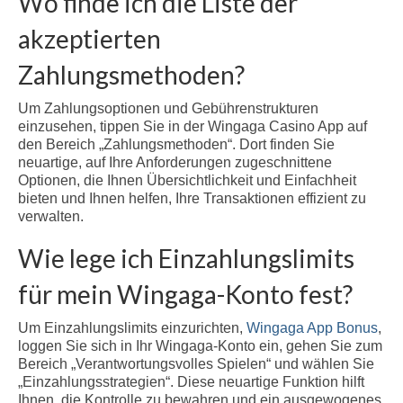
Wo finde ich die Liste der
akzeptierten
Zahlungsmethoden?
Um Zahlungsoptionen und Gebührenstrukturen
einzusehen, tippen Sie in der Wingaga Casino App auf
den Bereich „Zahlungsmethoden“. Dort finden Sie
neuartige, auf Ihre Anforderungen zugeschnittene
Optionen, die Ihnen Übersichtlichkeit und Einfachheit
bieten und Ihnen helfen, Ihre Transaktionen effizient zu
verwalten.
Wie lege ich Einzahlungslimits
für mein Wingaga-Konto fest?
Um Einzahlungslimits einzurichten,
Wingaga App Bonus
,
loggen Sie sich in Ihr Wingaga-Konto ein, gehen Sie zum
Bereich „Verantwortungsvolles Spielen“ und wählen Sie
„Einzahlungsstrategien“. Diese neuartige Funktion hilft
Ihnen, die Kontrolle zu bewahren und ein ausgewogenes,